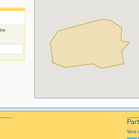
tre
Par
Vous a