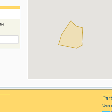
tre
Par
Vous a